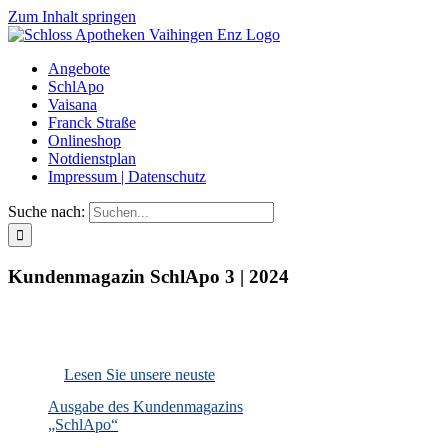
Zum Inhalt springen
Angebote
SchlApo
Vaisana
Franck Straße
Onlineshop
Notdienstplan
Impressum | Datenschutz
Suche nach:
Kundenmagazin SchlApo 3 | 2024
Lesen Sie unsere neuste
Ausgabe des Kundenmagazins
„SchlApo“