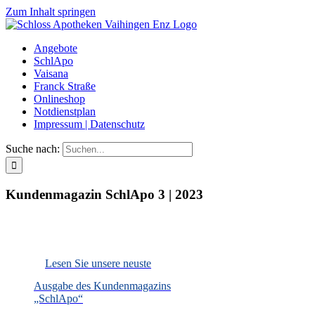
Zum Inhalt springen
Angebote
SchlApo
Vaisana
Franck Straße
Onlineshop
Notdienstplan
Impressum | Datenschutz
Suche nach:
Kundenmagazin SchlApo 3 | 2023
Lesen Sie unsere neuste
Ausgabe des Kundenmagazins
„SchlApo“